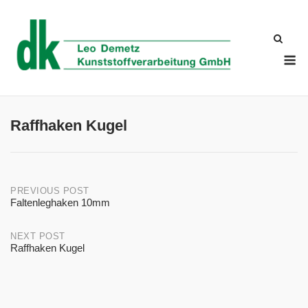
Skip
to
content
M
Raffhaken Kugel
Post
PREVIOUS POST
Faltenleghaken 10mm
navigation
NEXT POST
Raffhaken Kugel